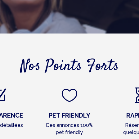
Nos Points Forts
Z

ARENCE
PET FRIENDLY
RAP
détaillées
Des annonces 100%
Réser
pet friendly
quelqu