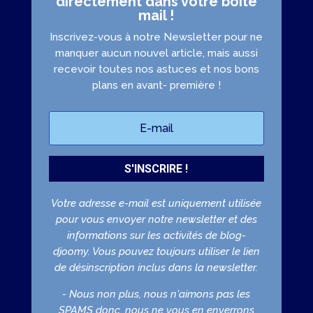
directement dans votre boîte
mail !
Inscrivez-vous à notre Newsletter pour ne
manquer aucun nouvel article, mais aussi
recevoir toutes nos astuces et nos bons
plans en avant- première !
S'INSCRIRE !
Votre adresse e-mail est uniquement utilisée
pour vous envoyer notre newsletter et des
informations sur les activités de blog-
djoomy. Vous pouvez toujours utiliser le lien
de désinscription inclus dans la newsletter.
- Nous non plus, nous n'aimons pas les
SPAMS donc, nous ne vous en enverrons