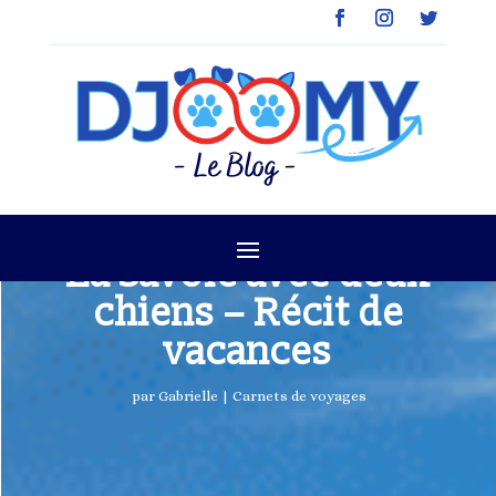
La Savoie avec deux
chiens – Récit de
vacances
par
Gabrielle
|
Carnets de voyages