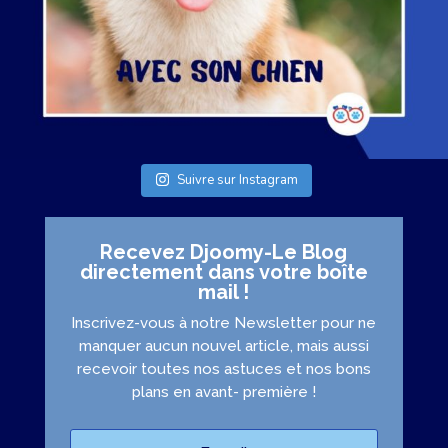
Suivre sur Instagram
Recevez Djoomy-Le Blog
directement dans votre boîte
mail !
Inscrivez-vous à notre Newsletter pour ne
manquer aucun nouvel article, mais aussi
recevoir toutes nos astuces et nos bons
plans en avant- première !