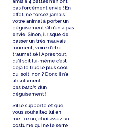
amis à 4 pattes n’en ont
pas forcément envie ! En
effet, ne forcez jamais
votre animal à porter un
déguisement s’il n’en a pas
envie. Sinon, il risque de
passer un très mauvais
moment, voire d’être
traumatisé ! Après tout,
qu’il soit lui-même c’est
déjà le truc le plus cool
qui soit, non ? Donc il n’a
absolument
pas
besoin
d’un
déguisement !
S’il le supporte et que
vous souhaitez lui en
mettre un, choisissez un
costume qui ne le serre